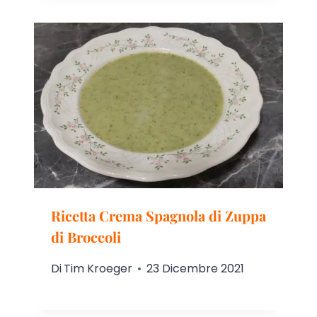
Ricetta Crema Spagnola di Zuppa
di Broccoli
Di
Tim Kroeger
23 Dicembre 2021