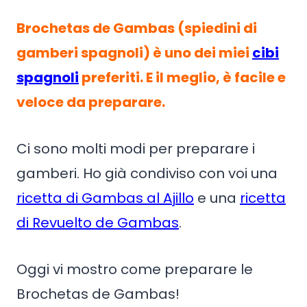
Brochetas de Gambas (spiedini di
gamberi spagnoli) è uno dei miei
cibi
spagnoli
preferiti. E il meglio, è facile e
veloce da preparare.
Ci sono molti modi per preparare i
gamberi. Ho già condiviso con voi una
ricetta di Gambas al Ajillo
e una
ricetta
di Revuelto de Gambas
.
Oggi vi mostro come preparare le
Brochetas de Gambas!