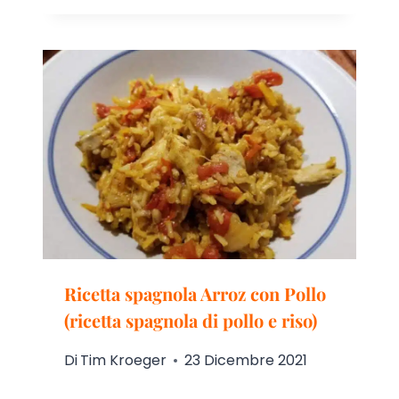
Ricetta spagnola Arroz con Pollo
(ricetta spagnola di pollo e riso)
Di
Tim Kroeger
23 Dicembre 2021