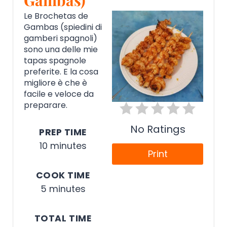
Le Brochetas de
Gambas (spiedini di
gamberi spagnoli)
sono una delle mie
tapas spagnole
preferite. E la cosa
migliore è che è
facile e veloce da
preparare.
No Ratings
PREP TIME
10 minutes
Print
COOK TIME
5 minutes
TOTAL TIME