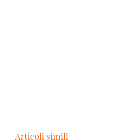
Articoli simili