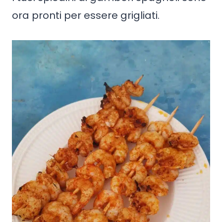
ora pronti per essere grigliati.