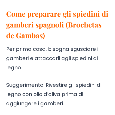
Come preparare gli spiedini di
gamberi spagnoli (Brochetas
de Gambas)
Per prima cosa, bisogna sgusciare i
gamberi e attaccarli agli spiedini di
legno.
Suggerimento: Rivestire gli spiedini di
legno con olio d’oliva prima di
aggiungere i gamberi.