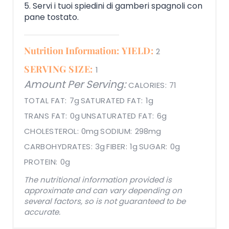
5. Servi i tuoi spiedini di gamberi spagnoli con
pane tostato.
Nutrition Information:
YIELD:
2
SERVING SIZE:
1
Amount Per Serving:
CALORIES:
71
TOTAL FAT:
7g
SATURATED FAT:
1g
TRANS FAT:
0g
UNSATURATED FAT:
6g
CHOLESTEROL:
0mg
SODIUM:
298mg
CARBOHYDRATES:
3g
FIBER:
1g
SUGAR:
0g
PROTEIN:
0g
The nutritional information provided is
approximate and can vary depending on
several factors, so is not guaranteed to be
accurate.