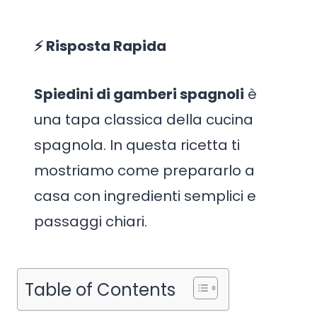
⚡ Risposta Rapida
Spiedini di gamberi spagnoli
è
una tapa classica della cucina
spagnola. In questa ricetta ti
mostriamo come prepararlo a
casa con ingredienti semplici e
passaggi chiari.
Table of Contents