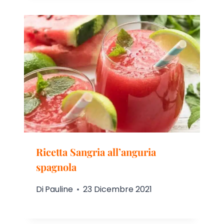
Ricetta Sangria all’anguria
spagnola
Di
Pauline
23 Dicembre 2021