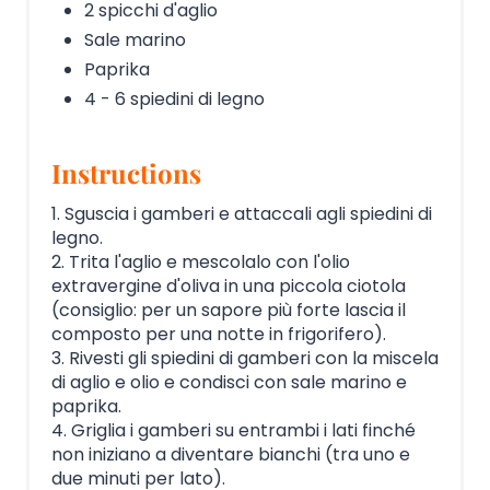
2 spicchi d'aglio
Sale marino
Paprika
4 - 6 spiedini di legno
Instructions
1. Sguscia i gamberi e attaccali agli spiedini di
legno.
2. Trita l'aglio e mescolalo con l'olio
extravergine d'oliva in una piccola ciotola
(consiglio: per un sapore più forte lascia il
composto per una notte in frigorifero).
3. Rivesti gli spiedini di gamberi con la miscela
di aglio e olio e condisci con sale marino e
paprika.
4. Griglia i gamberi su entrambi i lati finché
non iniziano a diventare bianchi (tra uno e
due minuti per lato).