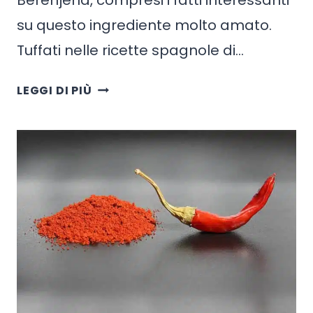
su questo ingrediente molto amato.
Tuffati nelle ricette spagnole di…
FATTI
LEGGI DI PIÙ
DIVERTENTI
SULLA
BERENJENA
(MELANZANE)
+
RICETTE
SPAGNOLE
DI
BERENJENA