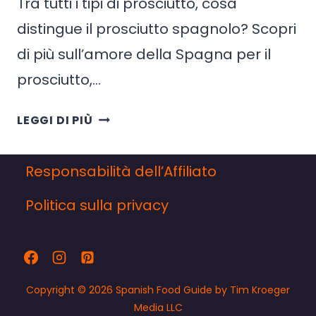
Tra tutti i tipi di prosciutto, cosa
distingue il prosciutto spagnolo? Scopri
di più sull’amore della Spagna per il
prosciutto,…
PROSCIUTTO
LEGGI DI PIÙ
SPAGNOLO:
TUTTO
Responsabilità dell’Affiliato
SU
JAMON
Politica sulla privacy
SERRANO
E
JAMON
IBERICO
Copyright © 2026 Spanish Food Guide by Tim Kroeger
Media LLC