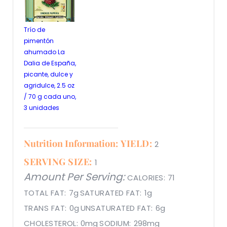
Trío de
pimentón
ahumado La
Dalia de España,
picante, dulce y
agridulce, 2.5 oz
/ 70 g cada uno,
3 unidades
Nutrition Information:
YIELD:
2
SERVING SIZE:
1
Amount Per Serving:
CALORIES:
71
TOTAL FAT:
7g
SATURATED FAT:
1g
TRANS FAT:
0g
UNSATURATED FAT:
6g
CHOLESTEROL:
0mg
SODIUM:
298mg