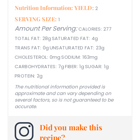
Nutrition Information:
YIELD:
2
SERVING SIZE:
1
Amount Per Serving:
CALORIES:
277
TOTAL FAT:
28g
SATURATED FAT:
4g
TRANS FAT:
0g
UNSATURATED FAT:
23g
CHOLESTEROL:
0mg
SODIUM:
163mg
CARBOHYDRATES:
7g
FIBER:
1g
SUGAR:
1g
PROTEIN:
2g
The nutritional information provided is
approximate and can vary depending on
several factors, so is not guaranteed to be
accurate.
Did you make this
recipe?