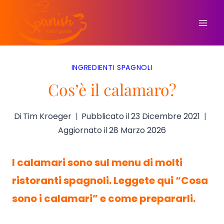
Salta
al
contenuto
INGREDIENTI SPAGNOLI
Cos’è il calamaro?
Di
Tim Kroeger
Pubblicato il
23 Dicembre 2021
Aggiornato il
28 Marzo 2026
I calamari sono sul menu di molti
ristoranti spagnoli. Leggete qui “Cosa
sono i calamari” e come prepararli.