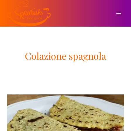
Salta
al
contenuto
Colazione spagnola