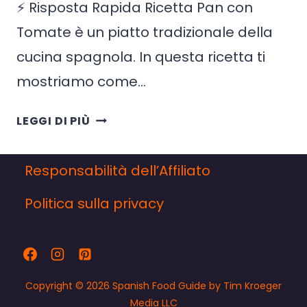
⚡ Risposta Rapida Ricetta Pan con
Tomate è un piatto tradizionale della
cucina spagnola. In questa ricetta ti
mostriamo come…
RICETTA
LEGGI DI PIÙ
PAN
CON
Responsabilità dell’Affiliato
TOMATE
(PANE
Politica sulla privacy
TOSTATO
CON
POMODORO,
OLIO
Copyright © 2026 Spanish Food Guide by Tim Kroeger
D’OLIVA
Media LLC