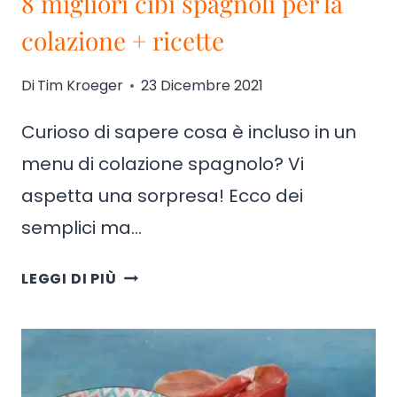
8 migliori cibi spagnoli per la
colazione + ricette
Di
Tim Kroeger
23 Dicembre 2021
Curioso di sapere cosa è incluso in un
menu di colazione spagnolo? Vi
aspetta una sorpresa! Ecco dei
semplici ma…
8
LEGGI DI PIÙ
MIGLIORI
CIBI
SPAGNOLI
PER
LA