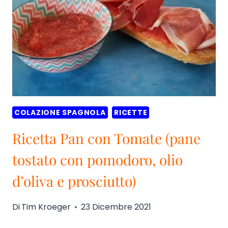
COLAZIONE
+
RICETTE
COLAZIONE SPAGNOLA
RICETTE
Ricetta Pan con Tomate (pane
tostato con pomodoro, olio
d’oliva e prosciutto)
Di
Tim Kroeger
23 Dicembre 2021