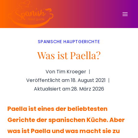
Zum
Inhalt
springen
SPANISCHE HAUPTGERICHTE
Was ist Paella?
Von
Tim Kroeger
Veröffentlicht am
18. August 2021
Aktualisiert am
28. März 2026
Paella ist eines der beliebtesten
Gerichte der spanischen Küche. Aber
was ist Paella und was macht sie zu