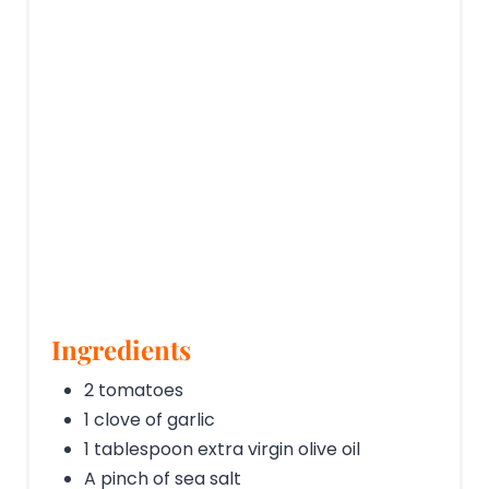
Ingredients
2 tomatoes
1 clove of garlic
1 tablespoon extra virgin olive oil
A pinch of sea salt