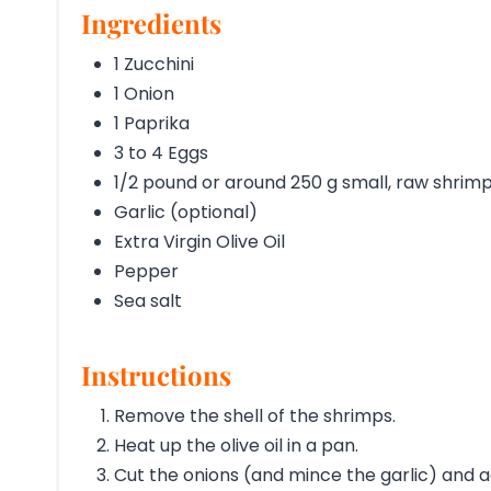
Ingredients
1 Zucchini
1 Onion
1 Paprika
3 to 4 Eggs
1/2 pound or around 250 g small, raw shrim
Garlic (optional)
Extra Virgin Olive Oil
Pepper
Sea salt
Instructions
Remove the shell of the shrimps.
Heat up the olive oil in a pan.
Cut the onions (and mince the garlic) and ad