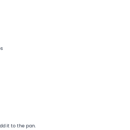
ps
d it to the pan.