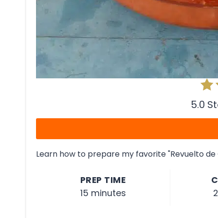
5.0 S
Learn how to prepare my favorite "Revuelto d
PREP TIME
C
15 minutes
2