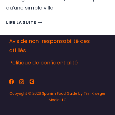
qu’une simple ville….
LES
LIRE LA SUITE
MEILLEURS
RESTAURANTS
Avis de non-responsabilité des
DE
BARCELONE
affiliés
Politique de confidentialité
Copyright © 2026 Spanish Food Guide by Tim Kroeger
Media LLC