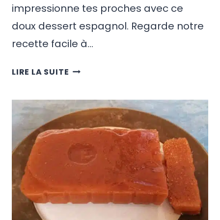
impressionne tes proches avec ce
doux dessert espagnol. Regarde notre
recette facile à…
RECETTE
LIRE LA SUITE
ESPAGNOLE
D’ARROZ
CON
LECHE
DU
PAYS
BASQUE