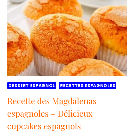
DULCE
DE
MEMBRILLO
(PÂTE
DE
COING)
DESSERT ESPAGNOL
RECETTES ESPAGNOLES
Recette des Magdalenas
espagnoles – Délicieux
cupcakes espagnols