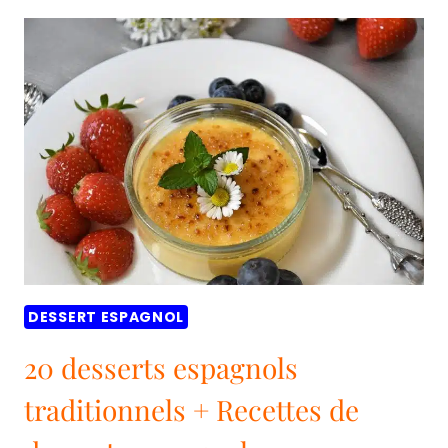
ROSCÓN
DE
REYES
(GÂTEAU
ESPAGNOL
DES
TROIS
ROIS)
DESSERT ESPAGNOL
20 desserts espagnols
traditionnels + Recettes de