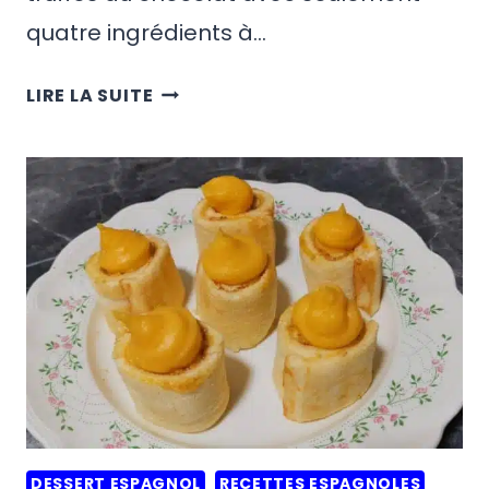
quatre ingrédients à…
RECETTE
LIRE LA SUITE
ESPAGNOLE
DE
TRUFAS
DE
CHOCOLATE
(TRUFFES
AU
CHOCOLAT)
DESSERT ESPAGNOL
RECETTES ESPAGNOLES