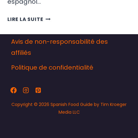
espagnol…
RECETTE
LIRE LA SUITE
DE
GÂTEAU
Avis de non-responsabilité des
AU
FROMAGE
affiliés
BASQUE
Politique de confidentialité
BRÛLÉ
ESPAGNOL
Copyright © 2026 Spanish Food Guide by Tim Kroeger
Media LLC