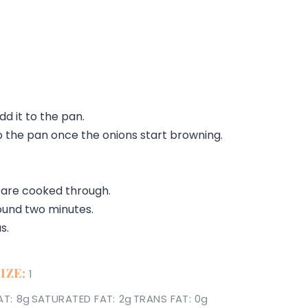
d it to the pan.
to the pan once the onions start browning.
 are cooked through.
round two minutes.
s.
IZE:
1
AT:
8g
SATURATED FAT:
2g
TRANS FAT:
0g