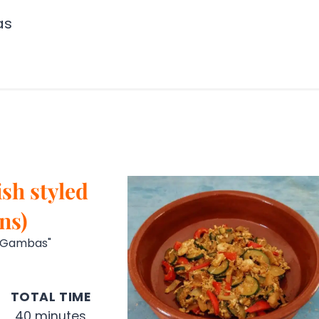
sh styled
ns)
e Gambas"
TOTAL TIME
40 minutes