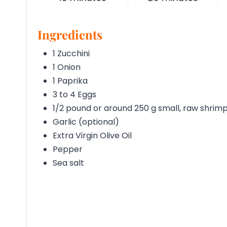
Ingredients
1 Zucchini
1 Onion
1 Paprika
3 to 4 Eggs
1/2 pound or around 250 g small, raw shrim
Garlic (optional)
Extra Virgin Olive Oil
Pepper
Sea salt