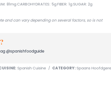
UM:
81mg
CARBOHYDRATES:
5g
FIBER:
1g
SUGAR:
2g
te and can vary depending on several factors, so is not
e?
 tag @spanishfoodguide
CUISINE:
Spanish Cuisine
/
CATEGORY:
Spaans Hoofdger