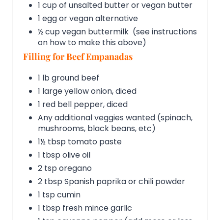
1 cup of unsalted butter or vegan butter
1 egg or vegan alternative
½ cup vegan buttermilk (see instructions
on how to make this above)
Filling for Beef Empanadas
1 lb ground beef
1 large yellow onion, diced
1 red bell pepper, diced
Any additional veggies wanted (spinach,
mushrooms, black beans, etc)
1½ tbsp tomato paste
1 tbsp olive oil
2 tsp oregano
2 tbsp Spanish paprika or chili powder
1 tsp cumin
1 tbsp fresh mince garlic