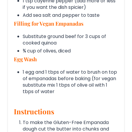
1 tsp cayenne pepper (add more or less
if you want the dish spicier)
Add sea salt and pepper to taste
Filling for Vegan Empanadas
Substitute ground beef for 3 cups of
cooked quinoa
¾ cup of olives, diced
Egg Wash
1 egg and 1 tbps of water to brush on top
of empanadas before baking (for vegan
substitute mix 1 tbps of olive oil with 1
tbps of water
Instructions
To make the Gluten-Free Empanada
dough cut the butter into chunks and