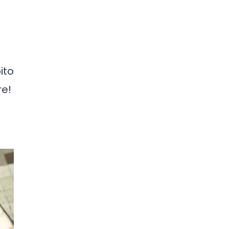
ito
re!