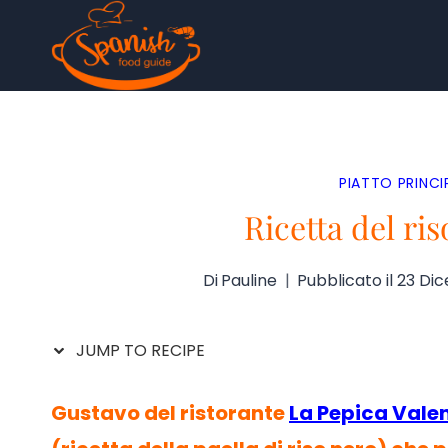
Salta
al
contenuto
PIATTO PRINC
Ricetta del ri
Di
Pauline
Pubblicato il
23 Di
JUMP TO RECIPE
Gustavo del ristorante
La Pepica Vale