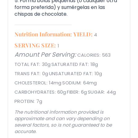
5. Forma bolas pequeñas (o cualquier otra
forma preferida) y sumérgelas en las
chispas de chocolate.
Nutrition Information:
YIELD:
4
SERVING SIZE:
1
Amount Per Serving:
CALORIES:
563
TOTAL FAT:
30g
SATURATED FAT:
18g
TRANS FAT:
0g
UNSATURATED FAT:
10g
CHOLESTEROL:
14mg
SODIUM:
64mg
CARBOHYDRATES:
60g
FIBER:
6g
SUGAR:
44g
PROTEIN:
7g
The nutritional information provided is
approximate and can vary depending on
several factors, so is not guaranteed to be
accurate.