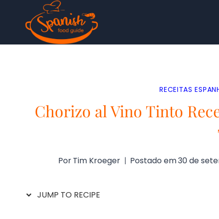
Pular
para
o
Conteúdo
RECEITAS ESPAN
Chorizo al Vino Tinto Rec
Por
Tim Kroeger
Postado em
30 de set
JUMP TO RECIPE