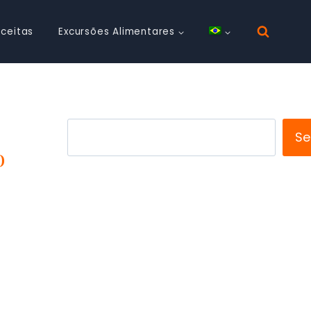
ceitas
Excursões Alimentares
Search
Se
o