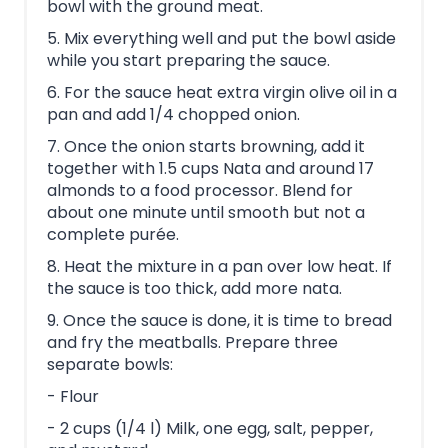
bowl with the ground meat.
5. Mix everything well and put the bowl aside
while you start preparing the sauce.
6. For the sauce heat extra virgin olive oil in a
pan and add 1/4 chopped onion.
7. Once the onion starts browning, add it
together with 1.5 cups Nata and around 17
almonds to a food processor. Blend for
about one minute until smooth but not a
complete purée.
8. Heat the mixture in a pan over low heat. If
the sauce is too thick, add more nata.
9. Once the sauce is done, it is time to bread
and fry the meatballs. Prepare three
separate bowls:
- Flour
- 2 cups (1/4 l) Milk, one egg, salt, pepper,