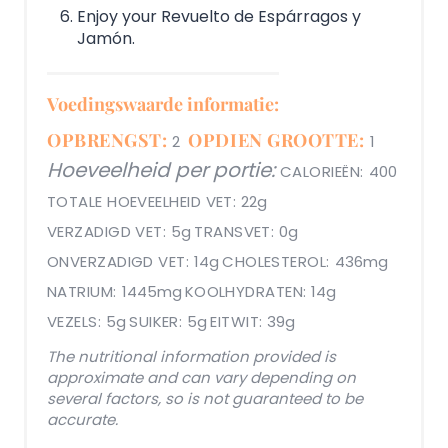
Enjoy your Revuelto de Espárragos y
Jamón.
Voedingswaarde informatie:
OPBRENGST:
OPDIEN GROOTTE:
2
1
Hoeveelheid per portie:
CALORIEËN:
400
TOTALE HOEVEELHEID VET:
22g
VERZADIGD VET:
5g
TRANSVET:
0g
ONVERZADIGD VET:
14g
CHOLESTEROL:
436mg
NATRIUM:
1445mg
KOOLHYDRATEN:
14g
VEZELS:
5g
SUIKER:
5g
EITWIT:
39g
The nutritional information provided is
approximate and can vary depending on
several factors, so is not guaranteed to be
accurate.