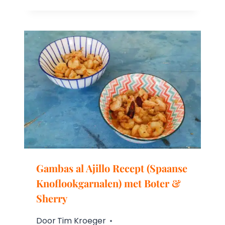
Gambas al Ajillo Recept (Spaanse
Knoflookgarnalen) met Boter &
Sherry
Door
Tim Kroeger