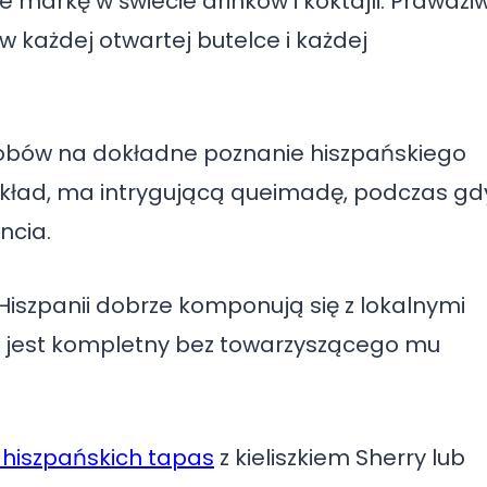
 markę w świecie drinków i koktajli. Prawdzi
każdej otwartej butelce i każdej
sobów na dokładne poznanie hiszpańskiego
zykład, ma intrygującą queimadę, podczas gd
ncia.
 z Hiszpanii dobrze komponują się z lokalnymi
ie jest kompletny bez towarzyszącego mu
 hiszpańskich tapas
z kieliszkiem Sherry lub