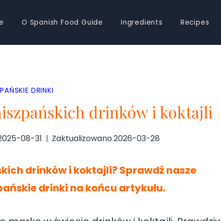
e
O Spanish Food Guide
Ingredients
Recipes
ZPAŃSKIE DRINKI
iszpańskich drinków i koktajli
2025-08-31
Zaktualizowano
2026-03-28
kich drinków i koktajli? Sprawdź nasze
pańskie drinki na końcu artykułu.