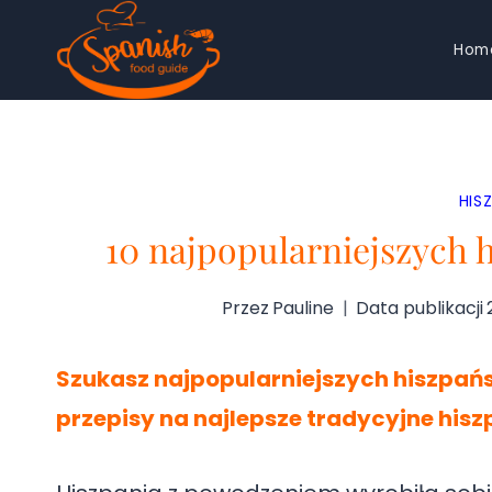
Przejdź
Hom
do
treści
HIS
10 najpopularniejszych h
Przez
Pauline
Data publikacji
Szukasz najpopularniejszych hiszpańs
przepisy na najlepsze tradycyjne hisz