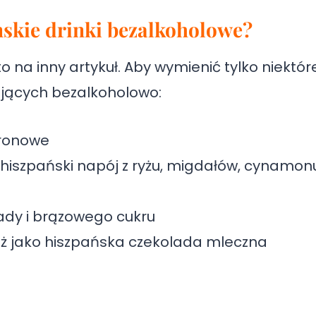
ańskie drinki bezalkoholowe?
na inny artykuł. Aby wymienić tylko niektóre
pijących bezalkoholowo:
gronowe
iszpański napój z ryżu, migdałów, cynamonu
dy i brązowego cukru
eż jako hiszpańska czekolada mleczna