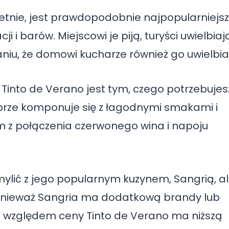
 letnie, jest prawdopodobnie najpopularniejs
i i barów. Miejscowi je piją, turyści uwielbiaj
aniu, że domowi kucharze również go uwielbia
k Tinto de Verano jest tym, czego potrzebujes
brze komponuje się z łagodnymi smakami i
 połączenia czerwonego wina i napoju
mylić z jego popularnym kuzynem, Sangrią, a
onieważ Sangria ma dodatkową brandy lub
od względem ceny Tinto de Verano ma niższą