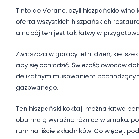
Tinto de Verano, czyli hiszpańskie wino
ofertą wszystkich hiszpańskich restauracj
a napój ten jest tak łatwy w przygotow
Zwłaszcza w gorący letni dzień, kielisze
aby się ochłodzić. Świeżość owoców do
delikatnym musowaniem pochodzącym z
gazowanego.
Ten hiszpański koktajl można łatwo po
oba mają wyraźne różnice w smaku, p
rum na liście składników. Co więcej, p