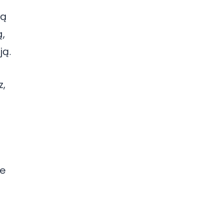
zą
ą,
ją.
z,
le