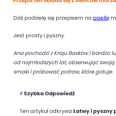
Przepis ten składa się z owoców morza
Dziś podzielę się przepisem na
paellę
mo
Jest prosty i pyszny.
Ana pochodzi z Kraju Basków i bardzo l
od najmłodszych lat, obserwując swoją 
smaki i próbować potraw, które gotuje.
⚡ Szybka Odpowiedź
Ten artykuł odkrywa
Łatwy i pyszny 