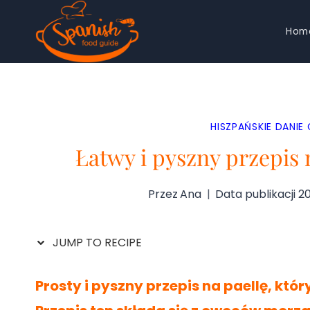
Przejdź
Hom
do
treści
HISZPAŃSKIE DANIE
Łatwy i pyszny przepis n
Przez
Ana
Data publikacji
2
JUMP TO RECIPE
Prosty i pyszny przepis na paellę, kt