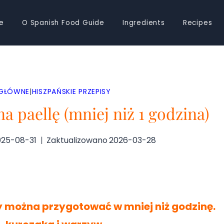
e
O Spanish Food Guide
Ingredients
Recipes
 GŁÓWNE
|
HISZPAŃSKIE PRZEPISY
a paellę (mniej niż 1 godzina)
025-08-31
Zaktualizowano
2026-03-28
óry można przygotować w mniej niż godzinę.