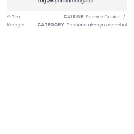
tag @spanishfoodguide
© Tim
CUISINE:
Spanish Cuisine
/
Kroeger
CATEGORY:
Pequeno almoço espanhol