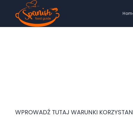
Przejdź
Hom
do
treści
WPROWADŹ TUTAJ WARUNKI KORZYSTANI