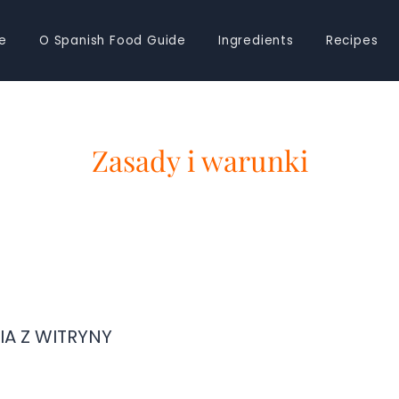
e
O Spanish Food Guide
Ingredients
Recipes
Zasady i warunki
A Z WITRYNY