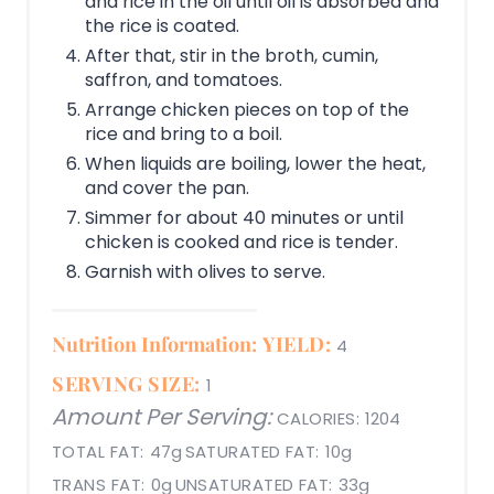
and rice in the oil until oil is absorbed and
the rice is coated.
After that, stir in the broth, cumin,
saffron, and tomatoes.
Arrange chicken pieces on top of the
rice and bring to a boil.
When liquids are boiling, lower the heat,
and cover the pan.
Simmer for about 40 minutes or until
chicken is cooked and rice is tender.
Garnish with olives to serve.
Nutrition Information:
YIELD:
4
SERVING SIZE:
1
Amount Per Serving:
CALORIES:
1204
TOTAL FAT:
47g
SATURATED FAT:
10g
TRANS FAT:
0g
UNSATURATED FAT:
33g