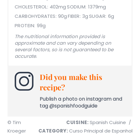
CHOLESTEROL:
402mg
SODIUM:
1379mg
CARBOHYDRATES:
90g
FIBER:
3g
SUGAR:
6g
PROTEIN:
99g
The nutritional information provided is
approximate and can vary depending on
several factors, so is not guaranteed to be
accurate.
Did you make this
recipe?
Publish a photo on instagram and
tag @spanishfoodguide
© Tim
CUISINE:
Spanish Cuisine
/
Kroeger
CATEGORY:
Curso Principal de Espanhol