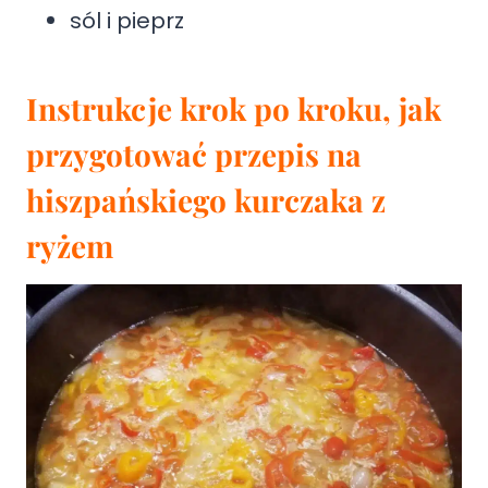
sól i pieprz
Instrukcje krok po kroku
, jak
przygotować przepis na
hiszpańskiego kurczaka z
ryżem